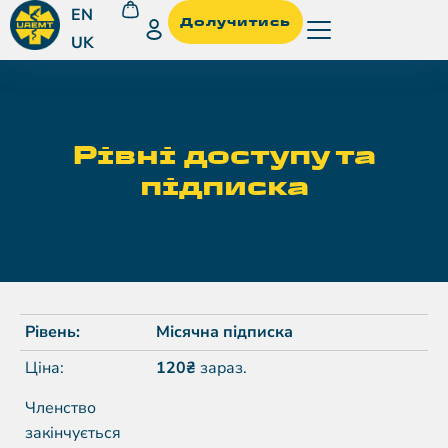
EN
Долучитись
UK
Рівні доступу та
підписка
Місячна підписка
120₴
зараз.
Членство
закінчується